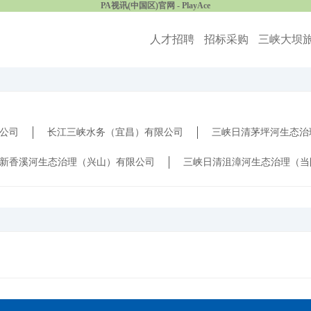
PA视讯(中国区)官网 - PlayAce
人才招聘
招标采购
三峡大坝
公司
长江三峡水务（宜昌）有限公司
三峡日清茅坪河生态治
新香溪河生态治理（兴山）有限公司
三峡日清沮漳河生态治理（当