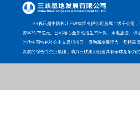
PA视讯是中国长江三峡集团有限公司所属二级子公司，于
资本35.75亿元。公司核心业务包括生态环保、水电旅游、
时代中国特色社会主义思想指导，贯彻新发展理念，坚持高
发展的综合性企业集团，助力三峡集团创建具有全球竞争力