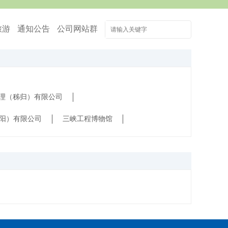
旅游
通知公告
公司网站群
理（秭归）有限公司
阳）有限公司
三峡工程博物馆