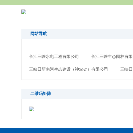
网站导航
长江三峡水电工程有限公司
长江三峡生态园林有限
三峡日新南河生态建设（神农架）有限公司
三峡日
二维码矩阵